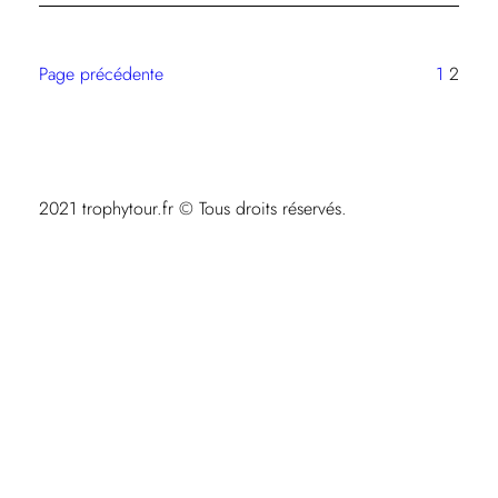
du
Stade
toulousain
Page précédente
1
2
et
leur
palmarès
2021 trophytour.fr © Tous droits réservés.