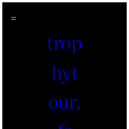
Aller
au
contenu
trop
hyt
our.